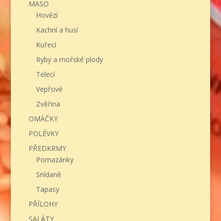
MASO
Hovězí
Kachní a husí
Kuřecí
Ryby a mořské plody
Telecí
Vepřové
Zvěřina
OMÁČKY
POLÉVKY
PŘEDKRMY
Pomazánky
Snídaně
Tapasy
PŘÍLOHY
SALÁTY