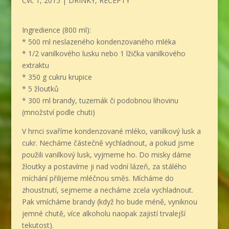
Čvc 1, 2015
|
DRINKY
,
RECEPTY
Ingredience (800 ml):
* 500 ml neslazeného kondenzovaného mléka
* 1/2 vanilkového lusku nebo 1 lžička vanilkového
extraktu
* 350 g cukru krupice
* 5 žloutků
* 300 ml brandy, tuzemák či podobnou lihovinu
(množství podle chuti)
V hrnci svaříme kondenzované mléko, vanilkový lusk a
cukr. Necháme částečně vychladnout, a pokud jsme
použili vanilkový lusk, vyjmeme ho. Do misky dáme
žloutky a postavíme ji nad vodní lázeň, za stálého
míchání přilijeme mléčnou směs. Mícháme do
zhoustnutí, sejmeme a necháme zcela vychladnout.
Pak vmícháme brandy (když ho bude méně, vyniknou
jemné chutě, více alkoholu naopak zajistí trvalejší
tekutost).