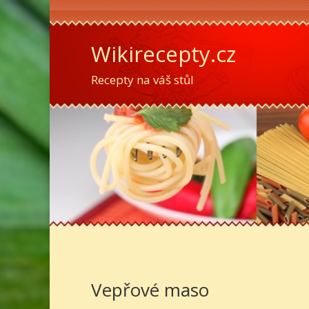
Wikirecepty.cz
Recepty na váš stůl
Vepřové maso