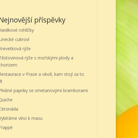
Nejnovější příspěvky
Vanilkové rohlíčky
Linecké cukroví
Krevetková rýže
Těstovinová rýže s mořskými plody a
chorizem
Restaurace v Praze a okolí, kam stojí za to
ít
Plněné papriky se smetanovými bramborami
Quiche
Citronáda
Vybíráme víno k masu
Frappé