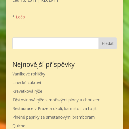
Led 13, 2011
|
RECEPTY
*
Lečo
Hledat
Nejnovější příspěvky
Vanilkové rohlíčky
Linecké cukroví
Krevetková rýže
Těstovinová rýže s mořskými plody a chorizem
Restaurace v Praze a okolí, kam stojí za to jít
Plněné papriky se smetanovými bramborami
Quiche