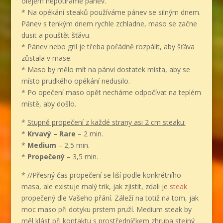
olejem nepotíráme pánev.
* Na opékání steaků používáme pánev se silným dnem.
Pánev s tenkým dnem rychle zchladne, maso se začne
dusit a pouštět šťávu.
* Pánev nebo gril je třeba pořádně rozpálit, aby šťáva
zůstala v mase.
* Maso by mělo mít na pánvi dostatek místa, aby se
místo prudkého opékání nedusilo.
* Po opečení maso opět necháme odpočívat na teplém
místě, aby došlo.
*
Stupně propečení z každé strany asi 2 cm steaku:
*
Krvavý – Rare
– 2 min.
*
Medium
– 2,5 min.
*
Propečený
– 3,5 min.
* //Přesný čas propečení se liší podle konkrétního
masa, ale existuje malý trik, jak zjistit, zdali je
steak
propečený dle Vašeho přání. Záleží na totiž na tom, jak
moc maso při dotyku prstem pruží. Medium steak by
měl klást při kontaktu s prostředníčkem zhruba stejný