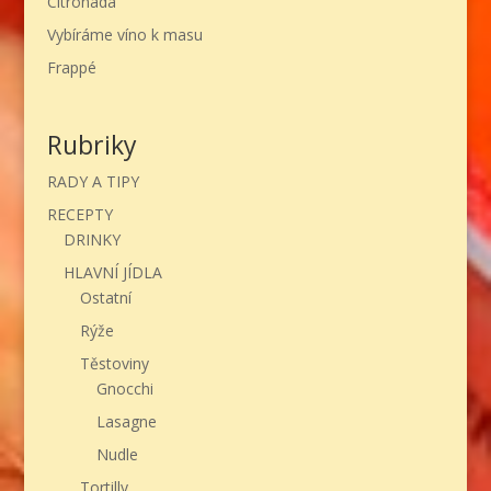
Citronáda
Vybíráme víno k masu
Frappé
Rubriky
RADY A TIPY
RECEPTY
DRINKY
HLAVNÍ JÍDLA
Ostatní
Rýže
Těstoviny
Gnocchi
Lasagne
Nudle
Tortilly