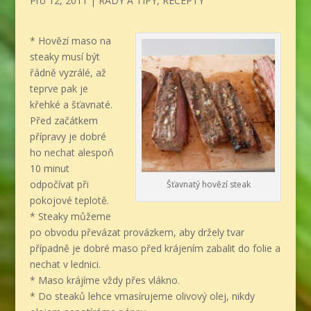
Pro 12, 2011
|
RADY A TIPY
,
RECEPTY
* Hovězí maso na
steaky musí být
řádně vyzrálé, až
teprve pak je
křehké a šťavnaté.
Před začátkem
přípravy je dobré
ho nechat alespoň
10 minut
odpočívat při
Šťavnatý hovězí steak
pokojové teplotě.
* Steaky můžeme
po obvodu převázat provázkem, aby držely tvar
případně je dobré maso před krájením zabalit do folie a
nechat v lednici.
* Maso krájíme vždy přes vlákno.
* Do steaků lehce vmasírujeme olivový olej, nikdy