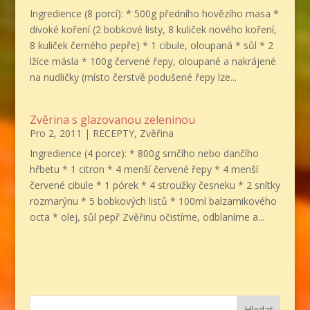
Ingredience (8 porcí): * 500g předního hovězího masa *
divoké koření (2 bobkové listy, 8 kuliček nového koření,
8 kuliček černého pepře) * 1 cibule, oloupaná * sůl * 2
lžíce másla * 100g červené řepy, oloupané a nakrájené
na nudličky (místo čerstvě podušené řepy lze...
Zvěrina s glazovanou zeleninou
Pro 2, 2011
|
RECEPTY
,
Zvěřina
Ingredience (4 porce): * 800g srnčího nebo dančího
hřbetu * 1 citron * 4 menší červené řepy * 4 menší
červené cibule * 1 pórek * 4 stroužky česneku * 2 snítky
rozmarýnu * 5 bobkových listů * 100ml balzamikového
octa * olej, sůl pepř Zvěřinu očistíme, odblaníme a...
Hledat