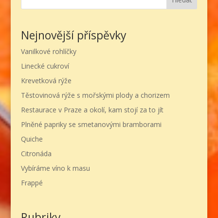
Nejnovější příspěvky
Vanilkové rohlíčky
Linecké cukroví
Krevetková rýže
Těstovinová rýže s mořskými plody a chorizem
Restaurace v Praze a okolí, kam stojí za to jít
Plněné papriky se smetanovými bramborami
Quiche
Citronáda
Vybíráme víno k masu
Frappé
Rubriky