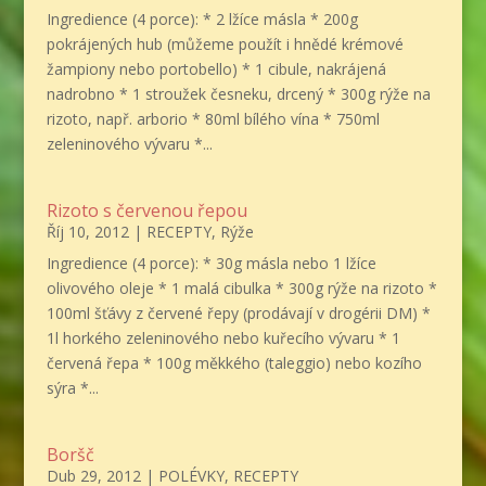
Ingredience (4 porce): * 2 lžíce másla * 200g
pokrájených hub (můžeme použít i hnědé krémové
žampiony nebo portobello) * 1 cibule, nakrájená
nadrobno * 1 stroužek česneku, drcený * 300g rýže na
rizoto, např. arborio * 80ml bílého vína * 750ml
zeleninového vývaru *...
Rizoto s červenou řepou
Říj 10, 2012
|
RECEPTY
,
Rýže
Ingredience (4 porce): * 30g másla nebo 1 lžíce
olivového oleje * 1 malá cibulka * 300g rýže na rizoto *
100ml šťávy z červené řepy (prodávají v drogérii DM) *
1l horkého zeleninového nebo kuřecího vývaru * 1
červená řepa * 100g měkkého (taleggio) nebo kozího
sýra *...
Boršč
Dub 29, 2012
|
POLÉVKY
,
RECEPTY