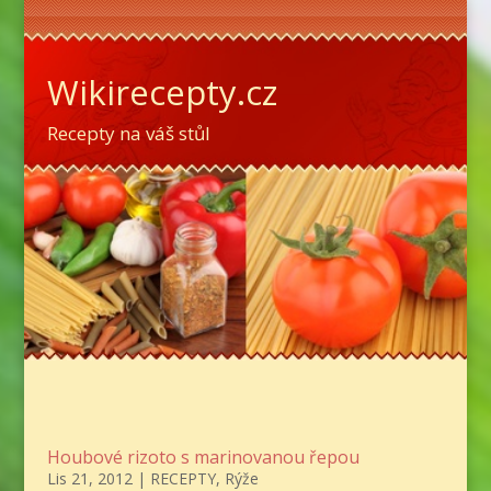
Wikirecepty.cz
Recepty na váš stůl
Houbové rizoto s marinovanou řepou
Lis 21, 2012
|
RECEPTY
,
Rýže