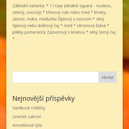
Základní varianta: * 1 l čaje (ideálně sypaný - rooibos,
zelený, ovocný) * třtinový cukr nebo med * limety,
zázvor, máta, meduňka Šípkový s ovocem * silný
šípkový nebo ibiškový čaj * med * citronová šťáva *
plátky pomeranče Zázvorový s limetou * silný černý čaj
*...
Hledat
Nejnovější příspěvky
Vanilkové rohlíčky
Linecké cukroví
Krevetková rýže