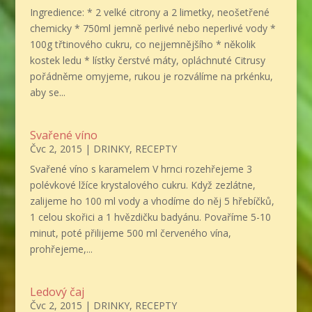
Ingredience: * 2 velké citrony a 2 limetky, neošetřené
chemicky * 750ml jemně perlivé nebo neperlivé vody *
100g třtinového cukru, co nejjemnějšího * několik
kostek ledu * lístky čerstvé máty, opláchnuté Citrusy
pořádněme omyjeme, rukou je rozválíme na prkénku,
aby se...
Svařené víno
Čvc 2, 2015
|
DRINKY
,
RECEPTY
Svařené víno s karamelem V hrnci rozehřejeme 3
polévkové lžíce krystalového cukru. Když zezlátne,
zalijeme ho 100 ml vody a vhodíme do něj 5 hřebíčků,
1 celou skořici a 1 hvězdičku badyánu. Povaříme 5-10
minut, poté přilijeme 500 ml červeného vína,
prohřejeme,...
Ledový čaj
Čvc 2, 2015
|
DRINKY
,
RECEPTY