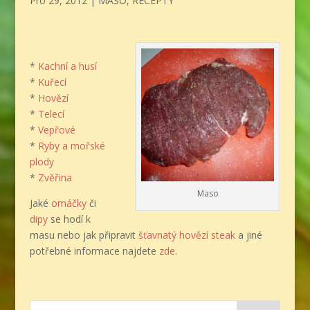
Pro 29, 2012
|
MASO
,
RECEPTY
*
Kachní a husí
*
Kuřecí
*
Hovězí
*
Telecí
*
Vepřové
*
Ryby a mořské
plody
*
Zvěřina
Maso
Jaké
omáčky
či
dipy
se hodí k
masu nebo jak připravit
šťavnatý hovězí steak
a jiné
potřebné informace najdete
zde
.