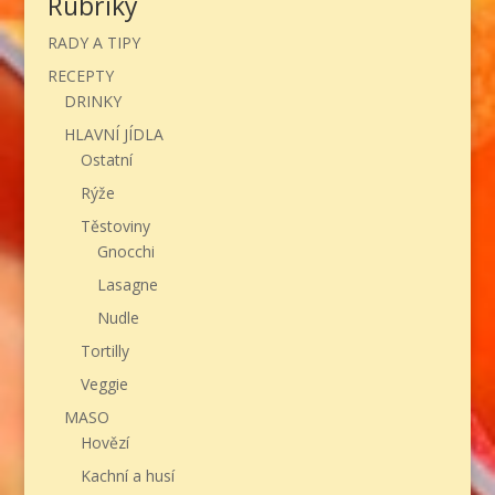
Rubriky
RADY A TIPY
RECEPTY
DRINKY
HLAVNÍ JÍDLA
Ostatní
Rýže
Těstoviny
Gnocchi
Lasagne
Nudle
Tortilly
Veggie
MASO
Hovězí
Kachní a husí