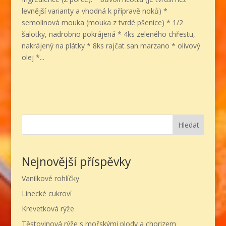
levnější varianty a vhodná k přípravě noků) *
semolínová mouka (mouka z tvrdé pšenice) * 1/2
šalotky, nadrobno pokrájená * 4ks zeleného chřestu,
nakrájený na plátky * 8ks rajčat san marzano * olivový
olej *...
Hledat
Nejnovější příspěvky
Vanilkové rohlíčky
Linecké cukroví
Krevetková rýže
Těstovinová rýže s mořskými plody a chorizem