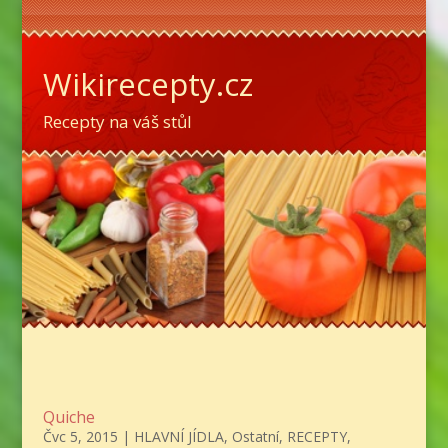
Wikirecepty.cz
Recepty na váš stůl
Quiche
Čvc 5, 2015
|
HLAVNÍ JÍDLA
,
Ostatní
,
RECEPTY
,