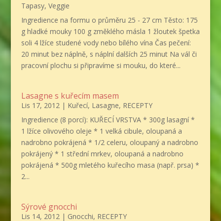
Tapasy
,
Veggie
Ingredience na formu o průměru 25 - 27 cm Těsto: 175
g hladké mouky 100 g změklého másla 1 žloutek špetka
soli 4 lžíce studené vody nebo bílého vína Čas pečení:
20 minut bez náplně, s náplní dalších 25 minut Na vál či
pracovní plochu si připravíme si mouku, do které...
Lasagne s kuřecím masem
Lis 17, 2012
|
Kuřecí
,
Lasagne
,
RECEPTY
Ingredience (8 porcí): KUŘECÍ VRSTVA * 300g lasagní *
1 lžíce olivového oleje * 1 velká cibule, oloupaná a
nadrobno pokrájená * 1/2 celeru, oloupaný a nadrobno
pokrájený * 1 střední mrkev, oloupaná a nadrobno
pokrájená * 500g mletého kuřecího masa (např. prsa) *
2...
Sýrové gnocchi
Lis 14, 2012
|
Gnocchi
,
RECEPTY