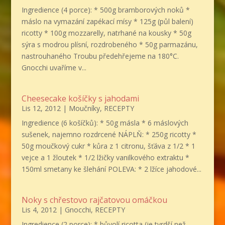
Ingredience (4 porce): * 500g bramborových noků *
máslo na vymazání zapékací mísy * 125g (půl balení)
ricotty * 100g mozzarelly, natrhané na kousky * 50g
sýra s modrou plísní, rozdrobeného * 50g parmazánu,
nastrouhaného Troubu předehřejeme na 180°C.
Gnocchi uvaříme v...
Cheesecake košíčky s jahodami
Lis 12, 2012
|
Moučníky
,
RECEPTY
Ingredience (6 košíčků): * 50g másla * 6 máslových
sušenek, najemno rozdrcené NÁPLŇ: * 250g ricotty *
50g moučkový cukr * kůra z 1 citronu, šťáva z 1/2 * 1
vejce a 1 žloutek * 1/2 lžičky vanilkového extraktu *
150ml smetany ke šlehání POLEVA: * 2 lžíce jahodové...
Noky s chřestovo rajčatovou omáčkou
Lis 4, 2012
|
Gnocchi
,
RECEPTY
Ingredience (2 porce): * bůvolí ricotta (je tvrdší než