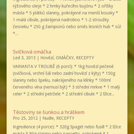
rýžového oleje * 2 hrnky kuřecího bujónu * 2 oříšky
másla * 5 plátků slaniny, pokrájené na menší kousky *
1 malá cibule, pokrájená nadrobno * 1-2 stroužky
česneku * 250 g žampionů nebo směs lesních hub * sůl
*...
Svíčková omáčka
Led 3, 2013
|
Hovězí
,
OMÁČKY
,
RECEPTY
VARIANTA V TROUBĚ (6 porcí): * 1kg hovězí pečeně
(svíčková, vrchní šál nebo zadní hovězí z kýty) * 150g
slaniny nebo špeku, nakrájeného na klínky * 100ml
červeného vína (nemusí být) * 3 střední mrkve * 1 malý
celer * 2 střední petržele * 2 střední cibule * 2 lžíce...
Těstoviny se šunkou a hráškem
Pro 25, 2012
|
Nudle
,
RECEPTY
Ingredience (4 porce): * 320g špaget nebo fusill * 2 lžíce
másla * 80g slaniny nebo pancetty, pokrájené * 1