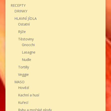
RECEPTY
DRINKY
HLAVNÍ JÍDLA
Ostatní
Rýže
Těstoviny
Gnocchi
Lasagne
Nudle
Tortilly
Veggie
MASO
Hovězí
Kachní a husí
Kuřecí
Ryby a mořské plody