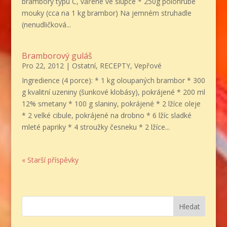
brambory typu C, vařené ve slupce * 250g polohrubé
mouky (cca na 1 kg brambor) Na jemném struhadle
(nenudličková...
Bramborový guláš
Pro 22, 2012
|
Ostatní
,
RECEPTY
,
Vepřové
Ingredience (4 porce): * 1 kg oloupaných brambor * 300
g kvalitní uzeniny (šunkové klobásy), pokrájené * 200 ml
12% smetany * 100 g slaniny, pokrájené * 2 lžíce oleje
* 2 velké cibule, pokrájené na drobno * 6 lžíc sladké
mleté papriky * 4 stroužky česneku * 2 lžíce...
« Starší příspěvky
Hledat