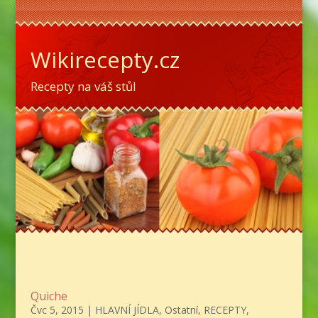
Wikirecepty.cz
Recepty na váš stůl
Quiche
Čvc 5, 2015
|
HLAVNÍ JÍDLA
,
Ostatní
,
RECEPTY
,