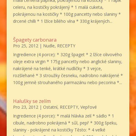
malá červená paprika, pokrájenou na kostičky * 1 řapík
celeru, na kostičky pokrájený * 1 malá cuketa,
pokrájenou na kostičky * 100g pancetty nebo slaniny *
drcené chilli * 1 lžíce bílého vína * 330g krájených...
Špagety carbonara
Pro 25, 2012
|
Nudle
,
RECEPTY
Ingredience (4 porce): * 320g špaget * 2 lžíce olivového
oleje extra virgin * 175g pancetty nebo anglické slaniny,
nakrájené na tenké, krátké nudličky * 3 vejce,
rozšlehané * 3 stroužky česneku, nadrobno nakrájené *
100g jemně strouhaného parmazánu nebo pecorina *...
Halušky se zelím
Pro 23, 2012
|
Ostatní
,
RECEPTY
,
Vepřové
Ingredience (4 porce): * malá hlávka zelí * sádlo * 1
cibule, nadrobno pokrájená * sůl, pepř * 300g špeku,
slaniny - pokrájené na kostičky Těsto: * 4 velké