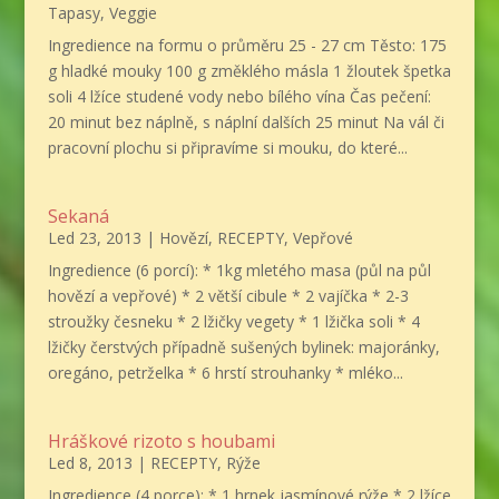
Tapasy
,
Veggie
Ingredience na formu o průměru 25 - 27 cm Těsto: 175
g hladké mouky 100 g změklého másla 1 žloutek špetka
soli 4 lžíce studené vody nebo bílého vína Čas pečení:
20 minut bez náplně, s náplní dalších 25 minut Na vál či
pracovní plochu si připravíme si mouku, do které...
Sekaná
Led 23, 2013
|
Hovězí
,
RECEPTY
,
Vepřové
Ingredience (6 porcí): * 1kg mletého masa (půl na půl
hovězí a vepřové) * 2 větší cibule * 2 vajíčka * 2-3
stroužky česneku * 2 lžičky vegety * 1 lžička soli * 4
lžičky čerstvých případně sušených bylinek: majoránky,
oregáno, petrželka * 6 hrstí strouhanky * mléko...
Hráškové rizoto s houbami
Led 8, 2013
|
RECEPTY
,
Rýže
Ingredience (4 porce): * 1 hrnek jasmínové rýže * 2 lžíce