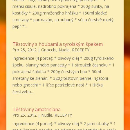
menší cibule, nadrobno pokrájená * 200g šunky, na
kostičky * 200g mraženého hrášku * 150ml sladké
smetany * parmazán, strouhaný * sůl a čerstvě mletý
pepř *...
Těstoviny s houbami a tyrolským špekem
Pro 25, 2012
|
Gnocchi
,
Nudle
,
RECEPTY
Ingredience (4 porce): * olivový olej * 200g tyrolského
špeku, slaniny nebo pancetty * 1 stroužek česneku * 1
pokrájená šalotka * 200g čerstvých hub * 50ml
smetany ke šlehání * 320g těstovin penne, rigatoni
nebo gnocchi * 1 lžíce petrželové natě * 1 lžička
čerstvého...
Těstoviny amatriciana
Pro 25, 2012
|
Nudle
,
RECEPTY
Ingredience (4 porce): * olivový olej * 2 jarní cibulky * 1