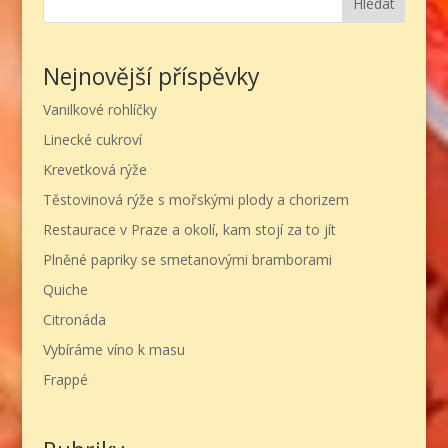
Hledat
Nejnovější příspěvky
Vanilkové rohlíčky
Linecké cukroví
Krevetková rýže
Těstovinová rýže s mořskými plody a chorizem
Restaurace v Praze a okolí, kam stojí za to jít
Plněné papriky se smetanovými bramborami
Quiche
Citronáda
Vybíráme víno k masu
Frappé