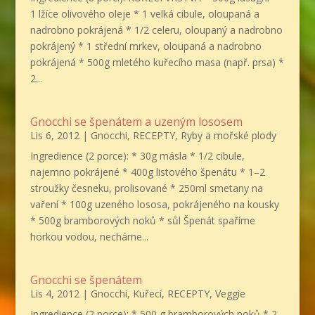
1 lžíce olivového oleje * 1 velká cibule, oloupaná a
nadrobno pokrájená * 1/2 celeru, oloupaný a nadrobno
pokrájený * 1 střední mrkev, oloupaná a nadrobno
pokrájená * 500g mletého kuřecího masa (např. prsa) *
2...
Gnocchi se špenátem a uzeným lososem
Lis 6, 2012
|
Gnocchi
,
RECEPTY
,
Ryby a mořské plody
Ingredience (2 porce): * 30g másla * 1/2 cibule,
najemno pokrájené * 400g listového špenátu * 1–2
stroužky česneku, prolisované * 250ml smetany na
vaření * 100g uzeného lososa, pokrájeného na kousky
* 500g bramborových noků * sůl Špenát spaříme
horkou vodou, necháme...
Gnocchi se špenátem
Lis 4, 2012
|
Gnocchi
,
Kuřecí
,
RECEPTY
,
Veggie
Ingredience (2 porce): * 500 g bramborových noků * 2