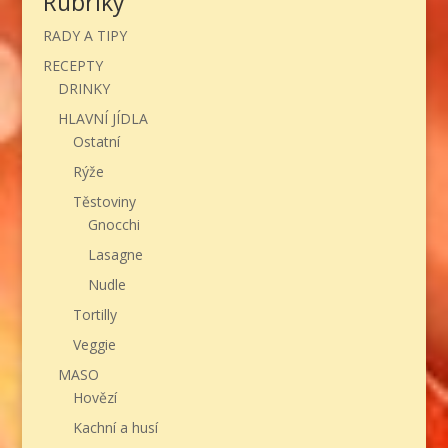
Rubriky
RADY A TIPY
RECEPTY
DRINKY
HLAVNÍ JÍDLA
Ostatní
Rýže
Těstoviny
Gnocchi
Lasagne
Nudle
Tortilly
Veggie
MASO
Hovězí
Kachní a husí