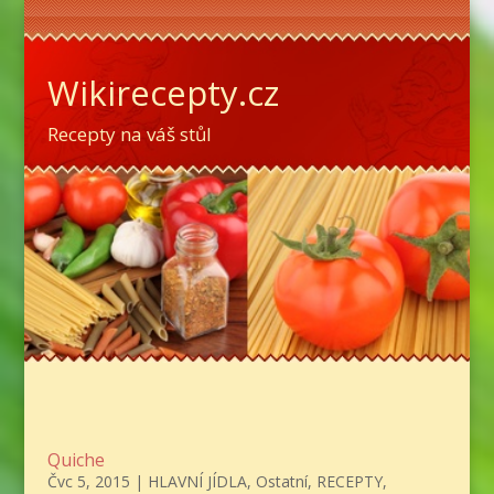
Wikirecepty.cz
Recepty na váš stůl
Quiche
Čvc 5, 2015
|
HLAVNÍ JÍDLA
,
Ostatní
,
RECEPTY
,