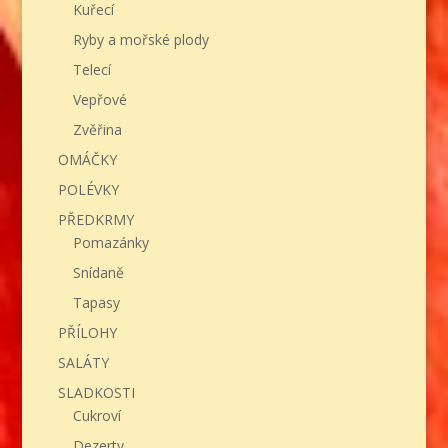
Kuřecí
Ryby a mořské plody
Telecí
Vepřové
Zvěřina
OMÁČKY
POLÉVKY
PŘEDKRMY
Pomazánky
Snídaně
Tapasy
PŘÍLOHY
SALÁTY
SLADKOSTI
Cukroví
Dezerty