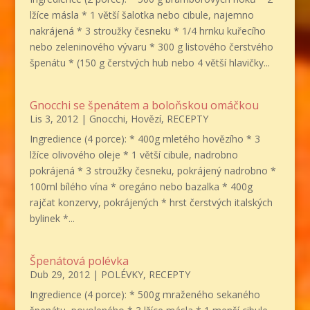
lžíce másla * 1 větší šalotka nebo cibule, najemno
nakrájená * 3 stroužky česneku * 1/4 hrnku kuřecího
nebo zeleninového vývaru * 300 g listového čerstvého
špenátu * (150 g čerstvých hub nebo 4 větší hlavičky...
Gnocchi se špenátem a boloňskou omáčkou
Lis 3, 2012
|
Gnocchi
,
Hovězí
,
RECEPTY
Ingredience (4 porce): * 400g mletého hovězího * 3
lžíce olivového oleje * 1 větší cibule, nadrobno
pokrájená * 3 stroužky česneku, pokrájený nadrobno *
100ml bílého vína * oregáno nebo bazalka * 400g
rajčat konzervy, pokrájených * hrst čerstvých italských
bylinek *...
Špenátová polévka
Dub 29, 2012
|
POLÉVKY
,
RECEPTY
Ingredience (4 porce): * 500g mraženého sekaného