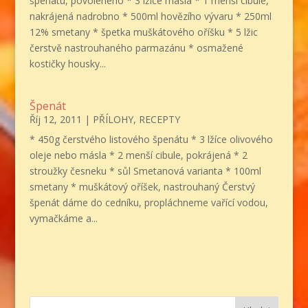
špenátu, povoleného * 3 lžíce másla * 1 menší cibule,
nakrájená nadrobno * 500ml hovězího vývaru * 250ml
12% smetany * špetka muškátového oříšku * 5 lžic
čerstvě nastrouhaného parmazánu * osmažené
kostičky housky...
Špenát
Říj 12, 2011
|
PŘÍLOHY
,
RECEPTY
* 450g čerstvého listového špenátu * 3 lžíce olivového
oleje nebo másla * 2 menší cibule, pokrájená * 2
stroužky česneku * sůl Smetanová varianta * 100ml
smetany * muškátový oříšek, nastrouhaný Čerstvý
špenát dáme do cedníku, propláchneme vařící vodou,
vymačkáme a...