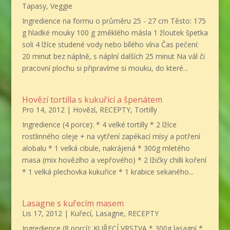
Tapasy
,
Veggie
Ingredience na formu o průměru 25 - 27 cm Těsto: 175
g hladké mouky 100 g změklého másla 1 žloutek špetka
soli 4 lžíce studené vody nebo bílého vína Čas pečení:
20 minut bez náplně, s náplní dalších 25 minut Na vál či
pracovní plochu si připravíme si mouku, do které...
Hovězí tortilla s kukuřicí a špenátem
Pro 14, 2012
|
Hovězí
,
RECEPTY
,
Tortilly
Ingredience (4 porce): * 4 velké tortilly * 2 lžíce
rostlinného oleje + na vytření zapékací mísy a potření
alobalu * 1 velká cibule, nakrájená * 300g mletého
masa (mix hovězího a vepřového) * 2 lžičky chilli koření
* 1 velká plechovka kukuřice * 1 krabice sekaného...
Lasagne s kuřecím masem
Lis 17, 2012
|
Kuřecí
,
Lasagne
,
RECEPTY
Ingredience (8 porcí): KUŘECÍ VRSTVA * 300g lasagní *